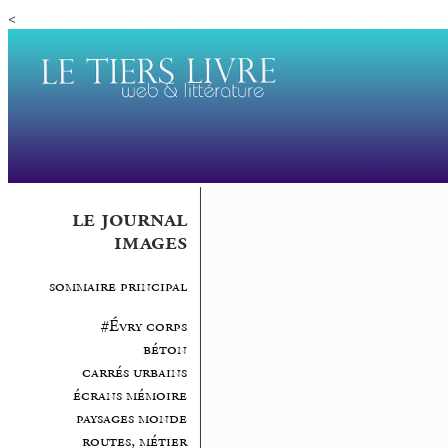
<
le journal
images
sommaire principal
#Évry corps
béton
carrés urbains
écrans mémoire
paysages monde
routes, métier