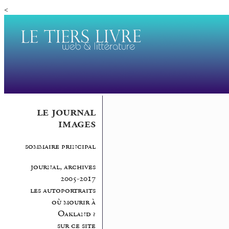
<
le journal
images
sommaire principal
journal, archives
2005-2017
les autoportraits
où mourir à
Oakland ?
sur ce site