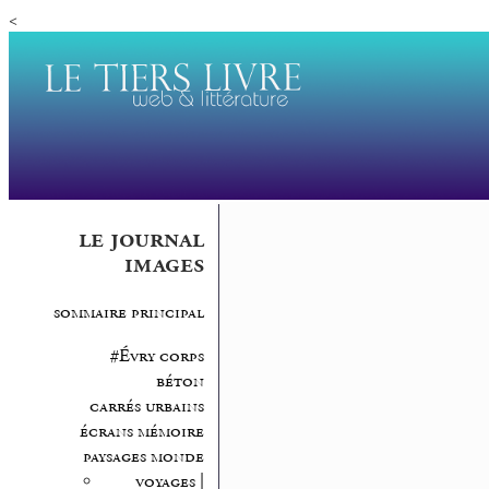
<
le journal
images
sommaire principal
#Évry corps
béton
carrés urbains
écrans mémoire
paysages monde
voyages |