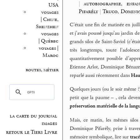
|
autobiographie, enfan
USA
Pifarély
|
Truco, Domini
voyages
| Chine,
C’était une fin de matinée en juil
Shenzhen
et j’avais poussé jusqu’au jardin 
voyages
| Québec
grands silos de Saint-Saviol (c’é
voyages |
très longtemps, toute l’adoles
Maroc
quantitativement possible d’appré
Etienne Arlot, Dominique Bénazet p
routes, métier
reparlé aussi récemment dans
Haut
Quelques jours (ou le soir même 
petit que la paume – , cela deven
préservation matérielle de la lang
la carte du journal
Mais, ce matin, les mêmes silos
images
Dominique Pifarély, prise à trave
retour le Tiers Livre
mémoire symbolique, lire sur
trac