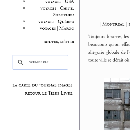
voyages | USA
voyages | Chine,
Shenzhen
voyages | Québec
|
Montréal
|
voyages | Maroc
Toujours bizarres, les
routes, métier
beaucoup qu’on effa
allégorie globale de 
toute ville se défait o
la carte du journal images
retour le Tiers Livre