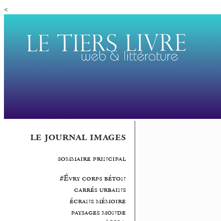
<
le journal images
sommaire principal
#Évry corps béton
carrés urbains
écrans mémoire
paysages monde