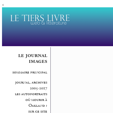
<
le journal
images
sommaire principal
journal, archives
2005-2017
les autoportraits
où mourir à
Oakland ?
sur ce site