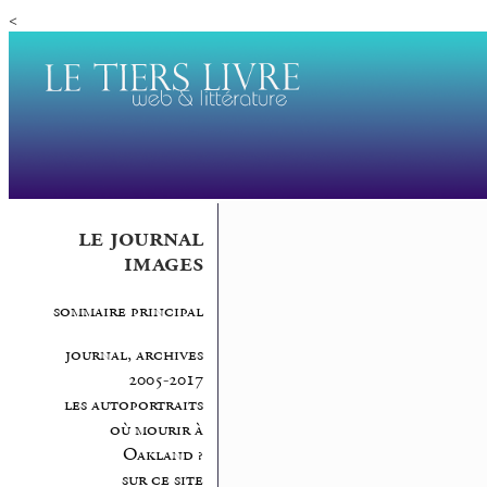
<
le journal
images
sommaire principal
journal, archives
2005-2017
les autoportraits
où mourir à
Oakland ?
sur ce site