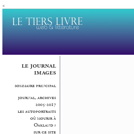
<
le journal
images
sommaire principal
journal, archives
2005-2017
les autoportraits
où mourir à
Oakland ?
sur ce site