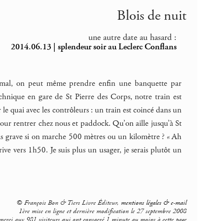
Blois de nuit
une autre date au hasard :
2014.06.13 | splendeur soir au Leclerc Conflans
mal, on peut même prendre enfin une banquette par
echnique en gare de St Pierre des Corps, notre train est
e quai avec les contrôleurs : un train est coincé dans un
 pour rentrer chez nous et paddock. Qu’on aille jusqu’à St
pas grave si on marche 500 mètres ou un kilomètre ? « Ah
ve vers 1h50. Je suis plus un usager, je serais plutôt un
© François Bon & Tiers Livre Éditeur,
mentions légales & e-mail
1ère mise en ligne et dernière modification le 27 septembre 2008
merci aux 981 visiteurs qui ont consacré 1 minute au moins à cette page