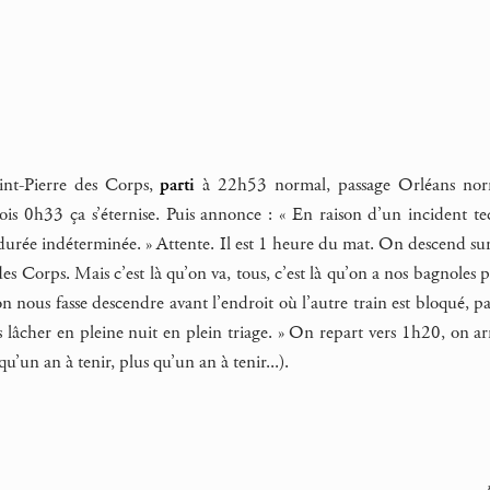
nt-Pierre des Corps,
parti
à 22h53 normal, passage Orléans nor
lois 0h33 ça s’éternise. Puis annonce : « En raison d’un incident t
rée indéterminée. » Attente. Il est 1 heure du mat. On descend sur l
 des Corps. Mais c’est là qu’on va, tous, c’est là qu’on a nos bagnoles
on nous fasse descendre avant l’endroit où l’autre train est bloqué, 
lâcher en pleine nuit en plein triage. » On repart vers 1h20, on arri
u’un an à tenir, plus qu’un an à tenir...).