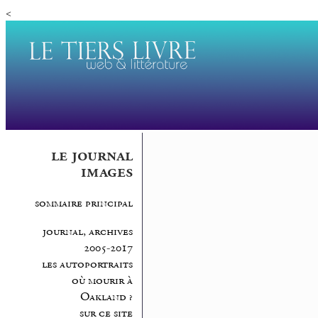
<
le journal
images
sommaire principal
journal, archives
2005-2017
les autoportraits
où mourir à
Oakland ?
sur ce site