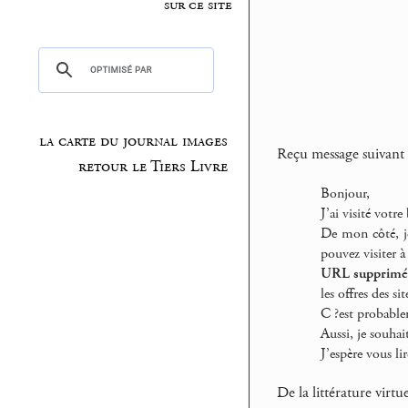
sur ce site
la carte du journal images
Reçu message suivant 
retour le Tiers Livre
Bonjour,
J’ai visité votre
De mon côté, je
pouvez visiter à 
URL supprimée 
les offres des si
C ?est probablem
Aussi, je souhai
J’espère vous li
De la littérature virt