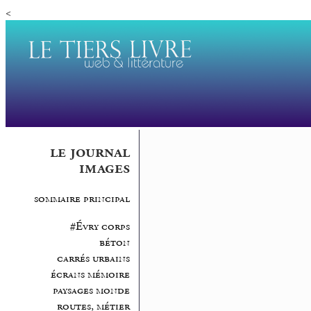
<
le journal
images
sommaire principal
#Évry corps
béton
carrés urbains
écrans mémoire
paysages monde
routes, métier