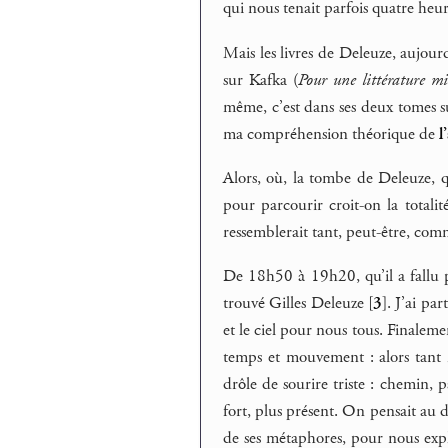
qui nous tenait parfois quatre heure
Mais les livres de Deleuze, aujourd
sur Kafka (
Pour une littérature m
même, c’est dans ses deux tomes s
ma compréhension théorique de
l
Alors, où, la tombe de Deleuze, q
pour parcourir croit-on la totalit
ressemblerait tant, peut-être, com
De 18h50 à 19h20, qu’il a fallu pa
trouvé Gilles Deleuze
[
3
]
. J’ai pa
et le ciel pour nous tous. Finalemen
temps et mouvement : alors tant m
drôle de sourire triste : chemin, 
fort, plus présent. On pensait au d
de ses métaphores, pour nous expl