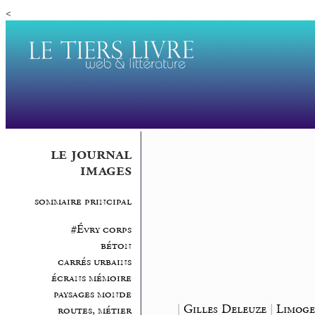
<
le journal
images
sommaire principal
#Évry corps
béton
carrés urbains
écrans mémoire
paysages monde
|
Gilles Deleuze
|
Limoge
routes, métier