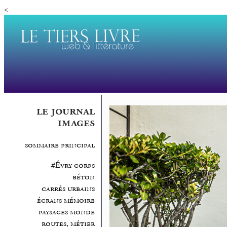
<
le journal
images
sommaire principal
#Évry corps
béton
carrés urbains
écrans mémoire
paysages monde
routes, métier