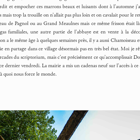
it et empocher ces marrons beaux et luisants dont à l’automne j’a
res mais trop la trouille on n’allait pas plus loin et on cavalait pour le 
au de Pagnol ou au Grand Meaulnes mais ce même frisson était là inta
gas familiales, une autre partie de l’abbaye est en vente à la dé
n a le même âge à quelques semaines près, il y a aussi Chamoiseau et 
ie en partage dans ce village désormais pas en très bel état. Moi je r
rcades du scriptorium, mais c’est précisément ce qu’accomplissait Dom
 ce dernier vendredi. La mairie a mis un cadenas neuf sur l’accès à ce 
à quoi nous force le monde.