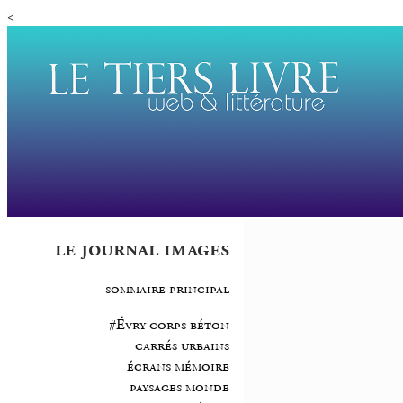
<
le journal images
sommaire principal
#Évry corps béton
carrés urbains
écrans mémoire
paysages monde