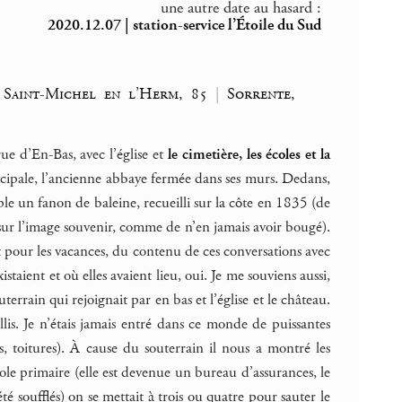
une autre date au hasard :
2020.12.07 | station-service l’Étoile du Sud
|
Saint-Michel en l’Herm, 85
|
Sorrente,
ue d’En-Bas, avec l’église et
le cimetière, les écoles et la
rincipale, l’ancienne abbaye fermée dans ses murs. Dedans,
ple un fanon de baleine, recueilli sur la côte en 1835 (de
té sur l’image souvenir, comme de n’en jamais avoir bougé).
t pour les vacances, du contenu de ces conversations avec
staient et où elles avaient lieu, oui. Je me souviens aussi,
errain qui rejoignait par en bas et l’église et le château.
lis. Je n’étais jamais entré dans ce monde de puissantes
s, toitures). À cause du souterrain il nous a montré les
’école primaire (elle est devenue un bureau d’assurances, le
é soufflés) on se mettait à trois ou quatre pour sauter le