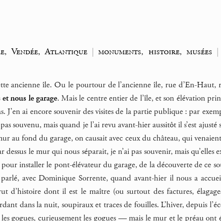
e, Vendée, Atlantique
|
monuments, histoire, musées
tte ancienne île. Ou le pourtour de l’ancienne île, rue d’En-Haut, r
 et nous le garage
. Mais le centre entier de l’île, et son élévation p
. J’en ai encore souvenir des visites de la partie publique : par exem
s pas souvenu, mais quand je l’ai revu avant-hier aussitôt il s’est ajus
 mur au fond du garage, on causait avec ceux du château, qui venaien
 dessus le mur qui nous séparait, je n’ai pas souvenir, mais qu’elles exi
pour installer le pont-élévateur du garage, de la découverte de ce sout
 parlé, avec Dominique Sorrente, quand avant-hier il nous a accueil
ut d’histoire dont il est le maître (ou surtout des factures, élagage
erdant dans la nuit, soupiraux et traces de fouilles. L’hiver, depuis l
 les gogues, curieusement les gogues — mais le mur et le préau ont ét