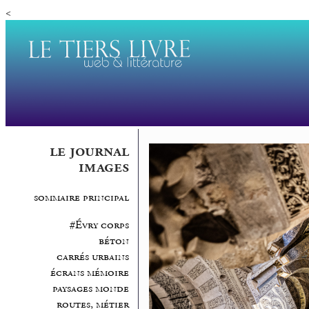
<
le journal
images
sommaire principal
#Évry corps
béton
carrés urbains
écrans mémoire
paysages monde
routes, métier