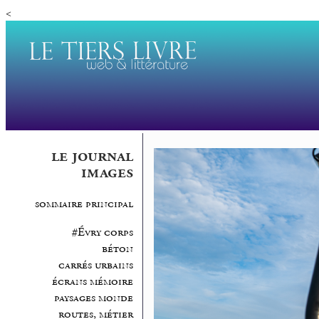
<
le journal
images
sommaire principal
#Évry corps
béton
carrés urbains
écrans mémoire
paysages monde
routes, métier