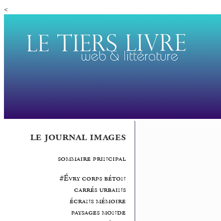
<
le journal images
sommaire principal
#Évry corps béton
carrés urbains
écrans mémoire
paysages monde