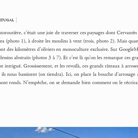
rtugal
|
outière, c’était une joie de traverser ces paysages dont Cervantès a
ea (photo 1), à droite les moulins à vent (trois, photo 2). Mais q
sont des kilomètres d’oliviers en monoculture exclusive. Sur GoogleMap
essins abstraits (photos 3 à 7). Et c’est là qu’on les remarque ces g
intrigué. Grossissement, et les revoilà, ces grands râteaux à arroser
ils nous bassinent (on tiendra). Ici, on place la bouche d’arrosage a
sont ronds. N’empêche, on se demande bien comment on le récrirait