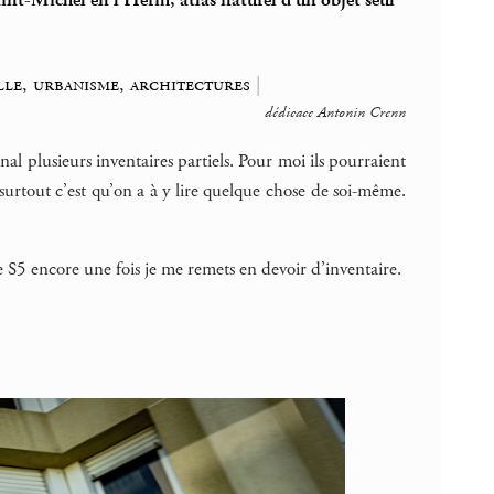
int-Michel en l’Herm, atlas naturel d’un objet seul
lle, urbanisme, architectures
|
dédicace Antonin Crenn
rnal plusieurs inventaires partiels. Pour moi ils pourraient
 surtout c’est qu’on a à y lire quelque chose de soi-même.
e S5 encore une fois je me remets en devoir d’inventaire.