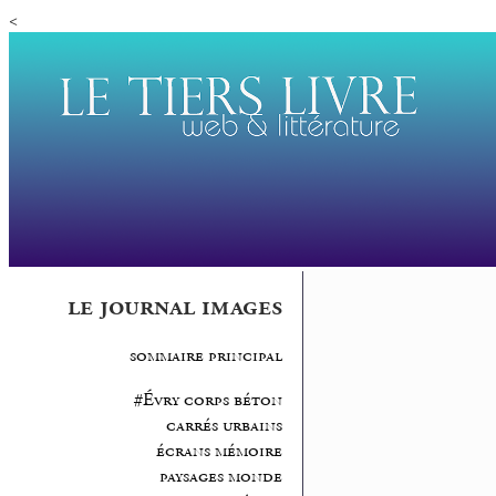
<
le journal images
sommaire principal
#Évry corps béton
carrés urbains
écrans mémoire
paysages monde