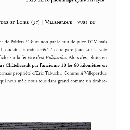
2025.12.18 | hommage Lydie Salvayre
dre-et-Loire (37)
|
Villeperdue
|
vues du
ntrer de Poitiers à Tours non par le saut de puce TGV mais
soudain, le train arrêté à cette gare jouet sur la voie
che sur la fenêtre c’est
Villeperdue
. Alors c’est plutôt en
urs Châtellerault par l’ancienne 10 les 60 kilomètres en
rmais propriété d’Eric Tabuchi. Comme si Villeperdue
e ce qui nous mêle nous tous dans grand comme un timbre-