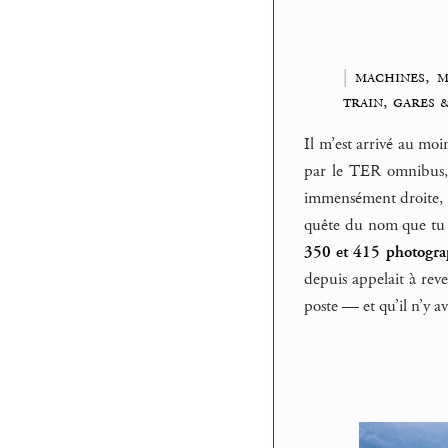
|
machines, m
train, gares 
Il m’est arrivé au moi
par le TER omnibus, m
immensément droite, o
quête du nom que tu r
350 et 415 photogra
depuis appelait à rev
poste — et qu’il n’y av