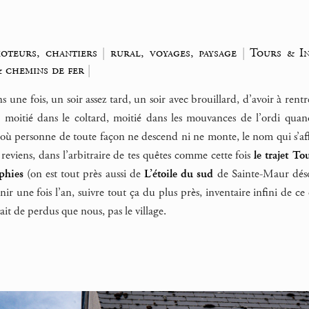
oteurs, chantiers
|
rural, voyages, paysage
|
Tours & In
& chemins de fer
|
ns une fois, un soir assez tard, un soir avec brouillard, d’avoir à re
oitié dans le coltard, moitié dans les mouvances de l’ordi quand 
ù personne de toute façon ne descend ni ne monte, le nom qui s’affi
eviens, dans l’arbitraire de tes quêtes comme cette fois
le trajet To
phies
(on est tout près aussi de
L’étoile du sud
de Sainte-Maur déso
enir une fois l’an, suivre tout ça du plus près, inventaire infini d
ait de perdus que nous, pas le village.