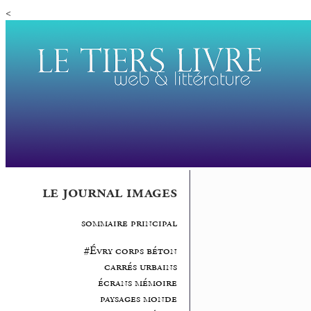
<
le journal images
sommaire principal
#Évry corps béton
carrés urbains
écrans mémoire
paysages monde