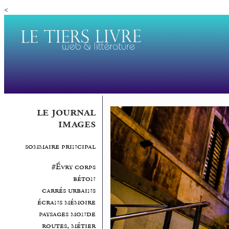
<
le journal
images
sommaire principal
#Évry corps
béton
carrés urbains
écrans mémoire
paysages monde
routes, métier