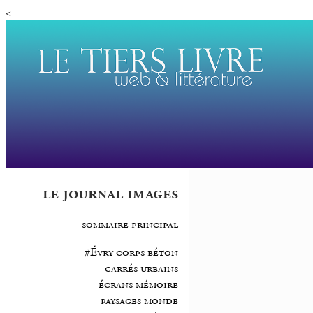
<
le journal images
sommaire principal
#Évry corps béton
carrés urbains
écrans mémoire
paysages monde