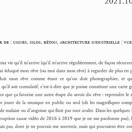
2021.10
ur de
|
usines, silos, béton, architecture industrielle
|
vue
 ma vie qu’il m’arrive (qu’il m’arrive régulièrement, de façon récurren
j’ai éduqué mon rêve (ou moi dans mon rêve) à regarder de plus en
it mon rêve comme étant ce qu’on doit photographier, et qui
 qu’il soit cumulatif, c’est-à-dire que je puisse constituer une cart
 que ça favorise une autre étape du savoir du rêve : reprendre le r
e jouer de la musique en public ou seul (oh les magnifiques composi
 de malaise ou d’angoisse qui finit par tout avaler. Dans les quelq
rruption cause vidéo de 2016 à 2019 que je ne me pardonne pas), là
is pas, dont je ne pouvais me souvenir, mais qui pouvaient être cousi