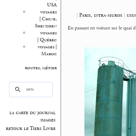
USA
voyages
|
Paris, intra-muros
|
usin
| Chine,
Shenzhen
En passant en voiture sur le quai d’
voyages
| Québec
voyages |
Maroc
routes, métier
la carte du journal
images
retour le Tiers Livre