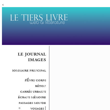
<
le journal
images
sommaire principal
#Évry corps
béton
carrés urbains
écrans mémoire
paysages monde
voyages |