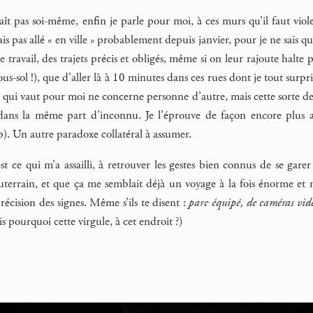
ît pas soi-même, enfin je parle pour moi, à ces murs qu’il faut vio
ais pas allé « en ville » probablement depuis janvier, pour je ne sais qu
le travail, des trajets précis et obligés, même si on leur rajoute halte
ous-sol !), que d’aller là à 10 minutes dans ces rues dont je tout surp
ce qui vaut pour moi ne concerne personne d’autre, mais cette sorte d
dans la même part d’inconnu. Je l’éprouve de façon encore plus ai
). Un autre paradoxe collatéral à assumer.
st ce qui m’a assailli, à retrouver les gestes bien connus de se ga
uterrain, et que ça me semblait déjà un voyage à la fois énorme et na
précision des signes. Même s’ils te disent :
parc équipé, de caméras vid
is pourquoi cette virgule, à cet endroit ?)