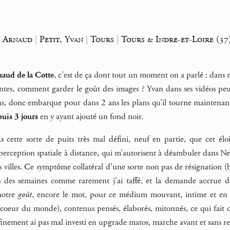
, Arnaud
|
Petit, Yvan
|
Tours
|
Tours & Indre-et-Loire (37
aud de la Cotte
, c’est de ça dont tout un moment on a parlé : dans n
ntes, comment garder le goût des images ? Yvan dans ses vidéos peu
ans, donc embarque pour dans 2 ans les plans qu’il tourne maintena
uis 3 jours
en y ayant ajouté un fond noir.
.s cette sorte de puits très mal défini, neuf en partie, que cet 
 perception spatiale à distance, qui m’autorisent à déambuler dans 
villes. Ce symptôme collatéral d’une sorte non pas de résignation (b
s des semaines comme rarement j’ai taffé, et la demande accrue
notre
goût
, encore le mot, pour ce médium mouvant, intime et en 
e coeur du monde), contenus pensés, élaborés, mitonnés, ce qui fait q
finement ai pas mal investi en upgrade matos, marche avant et sans re