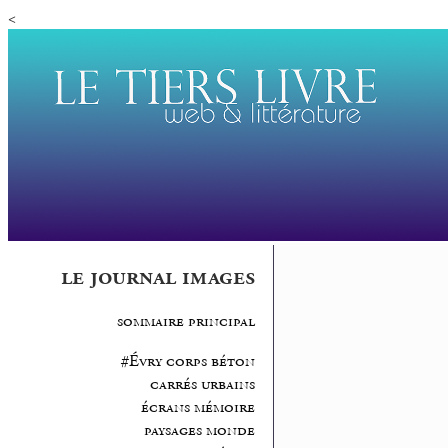
<
le journal images
sommaire principal
#Évry corps béton
carrés urbains
écrans mémoire
paysages monde