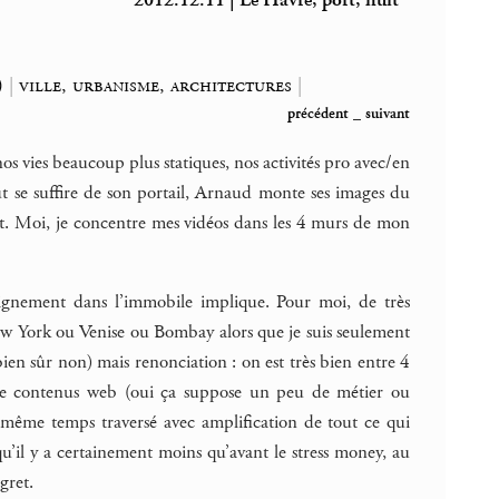
2012.12.11 | Le Havre, port, nuit
)
|
ville, urbanisme, architectures
|
précédent
_
suivant
os vies beaucoup plus statiques, nos activités pro avec/en
t se suffire de son portail, Arnaud monte ses images du
nt. Moi, je concentre mes vidéos dans les 4 murs de mon
éloignement dans l’immobile implique. Pour moi, de très
New York ou Venise ou Bombay alors que je suis seulement
ien sûr non) mais renonciation : on est très bien entre 4
 de contenus web (oui ça suppose un peu de métier ou
même temps traversé avec amplification de tout ce qui
u’il y a certainement moins qu’avant le stress money, au
gret.