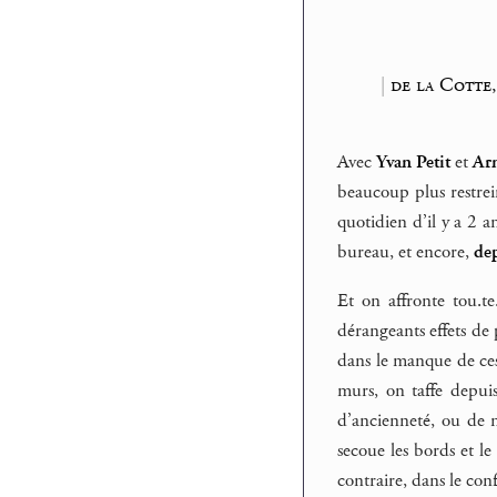
|
de la Cotte
Avec
Yvan Petit
et
Arn
beaucoup plus restrei
quotidien d’il y a 2 
bureau, et encore,
dep
Et on affronte tou.te
dérangeants effets de
dans le manque de ces 
murs, on taffe depui
d’ancienneté, ou de 
secoue les bords et l
contraire, dans le con