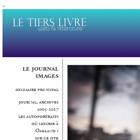
<
le journal
images
sommaire principal
journal, archives
2005-2017
les autoportraits
où mourir à
Oakland ?
sur ce site