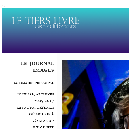
<
le journal
images
sommaire principal
journal, archives
2005-2017
les autoportraits
où mourir à
Oakland ?
sur ce site