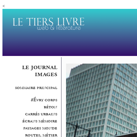
<
le journal
images
sommaire principal
#Évry corps
béton
carrés urbains
écrans mémoire
paysages monde
routes, métier