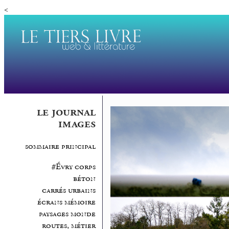
<
le journal
images
sommaire principal
#Évry corps
béton
carrés urbains
écrans mémoire
paysages monde
routes, métier