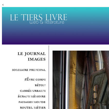
<
le journal
images
sommaire principal
#Évry corps
béton
carrés urbains
écrans mémoire
paysages monde
routes, métier