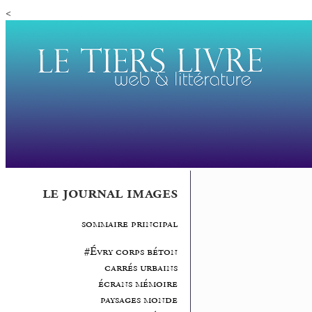
<
le journal images
sommaire principal
#Évry corps béton
carrés urbains
écrans mémoire
paysages monde