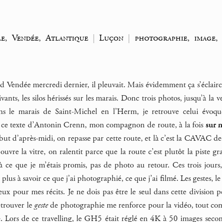
e, Vendée, Atlantique
|
Luçon
|
photographie, image, 
|
d Vendée mercredi dernier, il pleuvait. Mais évidemment ça s’éclairc
ivants, les silos hérissés sur les marais. Donc trois photos, jusqu’à l
ans le marais de Saint-Michel en l’Herm, je retrouve celui évo
 ce texte d’Antonin Crenn, mon compagnon de route, à la fois
sur n
ébut d’après-midi, on repasse par cette route, et là c’est la CAVAC
J’ouvre la vitre, on ralentit parce que la route c’est plutôt la piste gr
 ce que je m’étais promis, pas de photo au retour. Ces trois jours,
 plus à savoir ce que j’ai photographié, ce que j’ai filmé. Les gestes, 
eux pour mes récits. Je ne dois pas être le seul dans cette division p
etrouver le
geste
de photographie me renforce pour la vidéo, tout com
e. Lors de ce travelling, le GH5 était réglé en 4K à 50 images secon