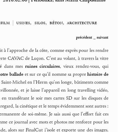
2010.02.06 | Peribonka, sans Maria Chapdelaine
film
|
usines, silos, béton, architecture
précédent
_
suivant
it à l’approche de la côte, comme exprès pour les rendre
a verte CAVAC de Luçon. C’est au volant, à travers la vitre
qué dans mes
ruines circulaires
, vieux rendez-vous, qui
otre ballade
et sur ce qu’il nomme sa propre
histoire de
 de Saint-Michel en l’Herm qu’on longe, bâtiments comme
avillonnée, et je laisse l’appareil en long travelling vidéo,
 en transférant le soir mes cartes SD sur les disques de
le regard, la cinétique et le temps évidemment sont autres :
ermanente de soi-même. Je sais aussi que l’effort fait ces
me ce journal avec mots et photos me renforce pour les
de, alors sur FinalCut j’isole et exporte une des images.