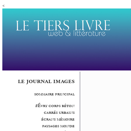
<
le journal images
sommaire principal
#Évry corps béton
carrés urbains
écrans mémoire
paysages monde