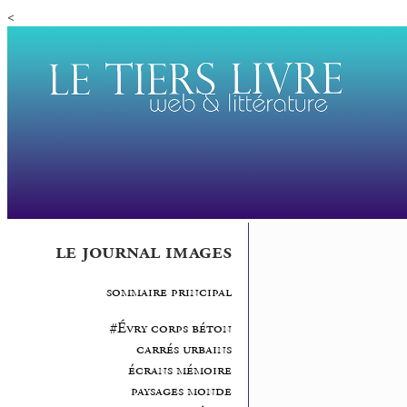
<
le journal images
sommaire principal
#Évry corps béton
carrés urbains
écrans mémoire
paysages monde