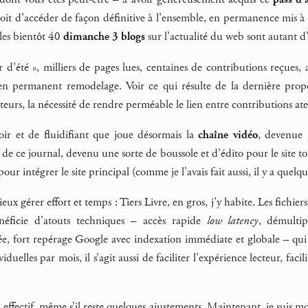
it d’accéder de façon définitive à l’ensemble, en permanence mis à j
 les bientôt 40
dimanche 3 blogs
sur l’actualité du web sont autant d’
er d’été », milliers de pages lues, centaines de contributions reçues
i en permanent remodelage. Voir ce qui résulte de la dernière prop
teurs, la nécessité de rendre perméable le lien entre contributions atel
oir et de fluidifiant que joue désormais la
chaîne vidéo
, devenue 
 de ce journal, devenu une sorte de boussole et d’édito pour le site to
ur intégrer le site principal (comme je l’avais fait aussi, il y a quel
x gérer effort et temps : Tiers Livre, en gros, j’y habite. Les fichier
néficie d’atouts techniques – accès rapide
low latency
, démultip
e, fort repérage Google avec indexation immédiate et globale – qui so
iduelles par mois, il s’agit aussi de faciliter l’expérience lecteur, fac
 effectif, même s’il reste quelques ajustements. Maintenant, je suis 