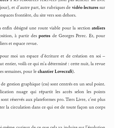
our), et d’autre part, les rubriques de
vidéo-lectures
sur
espaces frontière, du site vers son dehors.
, a enfin désigné une route viable pour la section
ateliers
osition, à partir des
portes
de Georges Perec. Et, pour
iers et espace revue.
pour moi un espace d’écriture et de création en soi –
ut entier, voilà ce qui m’a déterminé : cette nuit, la revue
ques semaines, pour le
chantier Lovecraft
).
s de gestion graphique (css) sont centrés en un seul point.
lication nuage qui répartit les accès selon les points
nt réservés aux plateformes pro. Tiers Livre, c’est plus
iliter la circulation dans ce qui est de toute façon un corps
moi-même curieux de ce que cela va induire sur l’évolution