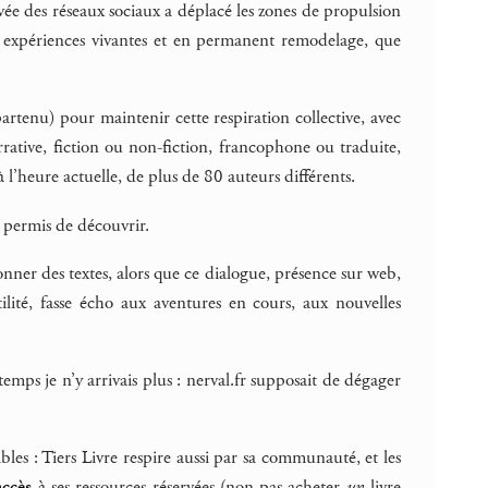
vée des réseaux sociaux a déplacé les zones de propulsion
s expériences vivantes et en permanent remodelage, que
tenu) pour maintenir cette respiration collective, avec
rrative, fiction ou non-fiction, francophone ou traduite,
 l’heure actuelle, de plus de 80 auteurs différents.
a permis de découvrir.
onner des textes, alors que ce dialogue, présence sur web,
ilité, fasse écho aux aventures en cours, aux nouvelles
temps je n’y arrivais plus : nerval.fr supposait de dégager
les : Tiers Livre respire aussi par sa communauté, et les
accès
à ses ressources réservées (non pas acheter
un
livre