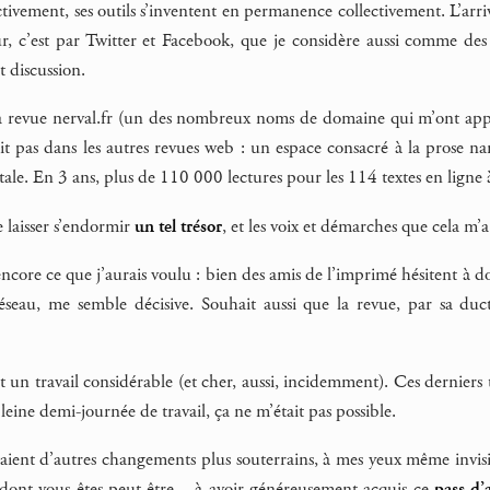
tivement, ses outils s’inventent en permanence collectivement. L’arri
ûr, c’est par Twitter et Facebook, que je considère aussi comme de
t discussion.
la revue nerval.fr (un des nombreux noms de domaine qui m’ont appar
it pas dans les autres revues web : un espace consacré à la prose na
tale. En 3 ans, plus de 110 000 lectures pour les 114 textes en ligne à
e laisser s’endormir
un tel trésor
, et les voix et démarches que cela m’
 encore ce que j’aurais voulu : bien des amis de l’imprimé hésitent à d
réseau, me semble décisive. Souhait aussi que la revue, par sa duct
st un travail considérable (et cher, aussi, incidemment). Ces derniers 
ine demi-journée de travail, ça ne m’était pas possible.
taient d’autres changements plus souterrains, à mes yeux même invisib
 dont vous êtes peut-être – à avoir généreusement acquis ce
pass d’