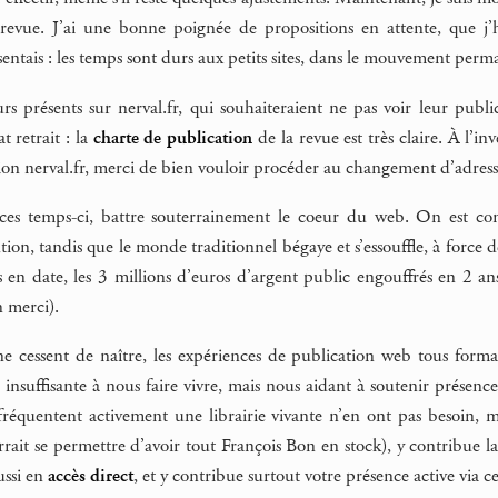
revue. J’ai une bonne poignée de propositions en attente, que j’h
sentais : les temps sont durs aux petits sites, dans le mouvement pe
eurs présents sur nerval.fr, qui souhaiteraient ne pas voir leur publ
 retrait : la
charte de publication
de la revue est très claire. À l’in
tion nerval.fr, merci de bien vouloir procéder au changement d’adress
es temps-ci, battre souterrainement le coeur du web. On est contr
ention, tandis que le monde traditionnel bégaye et s’essouffle, à for
is en date, les 3 millions d’euros d’argent public engouffrés en 2 
n merci).
ne cessent de naître, les expériences de publication web tous form
nsuffisante à nous faire vivre, mais nous aidant à soutenir présenc
réquentent activement une librairie vivante n’en ont pas besoin, ma
ait se permettre d’avoir tout François Bon en stock), y contribue la 
ussi en
accès direct
, et y contribue surtout votre présence active via c