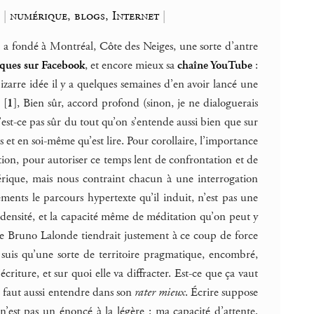
o
|
numérique, blogs, Internet
|
 a fondé à Montréal, Côte des Neiges, une sorte d’antre
iques sur Facebook
, et encore mieux sa
chaîne YouTube
:
bizarre idée il y a quelques semaines d’en avoir lancé une
s
[
1
]
, Bien sûr, accord profond (sinon, je ne dialoguerais
’est-ce pas sûr du tout qu’on s’entende aussi bien que sur
s et en soi-même qu’est lire. Pour corollaire, l’importance
tion, pour autoriser ce temps lent de confrontation et de
mérique, mais nous contraint chacun à une interrogation
ents le parcours hypertexte qu’il induit, n’est pas une
densité, et la capacité même de méditation qu’on peut y
e de Bruno Lalonde tiendrait justement à ce coup de force
e suis qu’une sorte de territoire pragmatique, encombré,
criture, et sur quoi elle va diffracter. Est-ce que ça vaut
 faut aussi entendre dans son
rater mieux
. Écrire suppose
e n’est pas un énoncé à la légère : ma capacité d’attente,