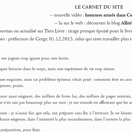
LE CARNET DU SITE
–
nouvelle vidéo :
hommes armés dans Ce
–
lu sur le web : découvert le blog
Allit
uveau ou actualisé sur Tiers Livre : tirage presque épuisé pour le l
o : préfecture de Cergy, 01.12.2015, celui qui reste travailler plus ta
e me jugeais trop ignare pour oser écrire.
lques lectures dans le corps, mais une expérience de vie trop mince.
ues esquisses, mais un problème épineux s’était posé : comment être en accord
gences, praxis.
urs aussi exigeant, des milliers de livres lus, des milliers de pages noircie
 je n’en sais pas beaucoup plus sur moi ; je me console en affirmant que les a
ire : je n’aurai fait que cela, me préparer sans fin à l’écriture. Je ne laiss
haute exigence, dans l’intensité la plus incandescente, dans l’attente la plus
 préparation, pour finir.