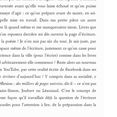
traversée avant qu’elle vous laisse échoué et qu’on puisse
’essaye d’agir : ce qu’on prépare avant de sauter, en soi-
pelle mise en travail. Dans ma petite pièce un autre
t sont là quand même et me manqueraient sinon. Livres que
u’on reposera derrière soi dès ouverte la page d’écriture.
a poésie ? Je n’en suis pas sûr du tout. Je sais juste, par
l’espace même de l’écriture, justement ce qu’on casse pour
rience dans la ville (pour l’écrire) comme dans les livres
nd arbitrairement elle commence ? Reste alors un nouveau
son YouTube, par cette oralité écrite de Facebook dans ses
re
écriture
d’aujourd’hui ? Y compris dans sa socialité, y
éflexion :
des milliers de pages noircies
, dit-il – ce n’est pas
aint-Simon, Joubert ou Léautaud. C’est le concept de
 façon qu’il travaillait déjà la question de l’écriture
cuoles pour l’attention à lire, de la préparation dans la