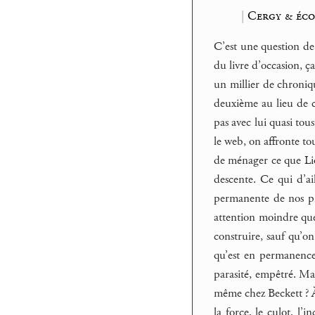
|
Cergy & éco
C’est une question de
du livre d’occasion, ç
un millier de chroniqu
deuxième au lieu de c
pas avec lui quasi tou
le web, on affronte to
de ménager ce que Lio
descente. Ce qui d’ai
permanente de nos pra
attention moindre que
construire, sauf qu’on
qu’est en permanence 
parasité, empêtré. Mai
même chez Beckett ? À
la force, le culot, l’