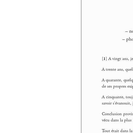
–
no
–
phot
[
1
]
A vingt ans, j
A trente ans, que
A quarante, quelq
de ses propres exi
A cinquante, toujo
savoir s’évanouit,
Conclusion proviso
vécu dans la plus 
Tout était dans la