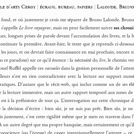
le d’arts Cergy
|
écrans, bureau, papiers
|
Lalonde, Brun
 fond, et où justement je crois me séparer de Bruno Lalonde. Bruno
a s’appelle
Le livre voyageur
, mais on peut facilement suivre
ses chron
es, longues prises de parole devant l’accumulation des livres, et la 
ontinuer la première. Avant-hier, le texte que je reprends ci-dessou
s les jours, et on devrait faire connaissance en mai prochain, encore n
us ce paradoxe) sur ce qu’il énonce : la nécessité du
lire
, le chemin ver
nel Ruffel appelle ces
vacuoles
dans la gestion personnelle de l’atten
lleurs n’est en rien contradictoire avec la lecture sur support nu
tiques. D’autant que le récit-web, qui inclut comme un de ses élém
 la lecture immersive, mais un autre rapport temporel aux zones de 
 est à la préhistoire de tout ça. L’interrogation sur cette chroniqu
la décision d’écrire : bien sûr, je ne suis pas prêt. Bien sûr, je n
s justement, c’est cette rigidité même que je mets en traverse dans l’é
 un autre degré que ma propre banquise, mais certainement ce qu’il
inconscience (ou l’ivresse) de casser intentionnellement l’attente – c