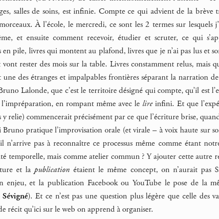
ges, salles de soins, est infinie. Compte ce qui advient de la brève 
 morceaux. À l’école, le mercredi, ce sont les 2 termes sur lesquels j
e, et ensuite comment recevoir, étudier et scruter, ce qui s’ap
en pile, livres qui montent au plafond, livres que je n’ai pas lus e
et vont rester des mois sur la table. Livres constamment relus, mais q
t une des étranges et impalpables frontières séparant la narration de l
Bruno Lalonde, que c’est le territoire désigné qui compte, qu’il est 
 l’impréparation, en rompant même avec le
lire
infini. Et que l’expé
s y relie) commencerait précisément par ce que l’écriture brise, qua
i Bruno pratique l’improvisation orale (et virale – à voix haute sur 
 il n’arrive pas à reconnaître ce processus même comme étant not
lité temporelle, mais comme atelier commun ? Y ajouter cette autre r
riture et la
publication
étaient le même concept, on n’aurait pas S
n enjeu, et la publication Facebook ou YouTube le pose de la même
r
Sévigné
). Et ce n’est pas une question plus légère que celle des va
de récit qu’ici sur le web on apprend à organiser.