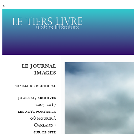
<
le journal
images
sommaire principal
journal, archives
2005-2017
les autoportraits
où mourir à
Oakland ?
sur ce site