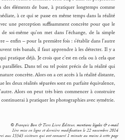
n des éléments de base, à pratiquer longtemps comme
mmédiate, à ce qui se passe en même temps dans la réalité
e avec une perception suffisamment concrète pour que le
rt de soi-même qu’on met dans l’échange, de la simple
re – enfin – pour la première fois : s’établir dans l’autre
ent très banals, il faut apprendre à les détecter. Il y a
i pratique déjà. Je crois que c’est en cela ou à cela que
parallèles. Dans tel ou tel point précis de la réalité qui
nature concrète. Alors on a cet accès à la réalité distante,
 les deux réalités séparées sont en parfaite équivalence,
 l’autre. Alors on peut très bien commencer à construire
je continuerai à pratiquer les photographies avec symétrie.
© François Bon & Tiers Livre Éditeur,
mentions légales & e-mail
1ère mise en ligne et dernière modification le 22 novembre 2014
ci aux 15545 visiteurs qui ont consacré 1 minute au moins à cette page