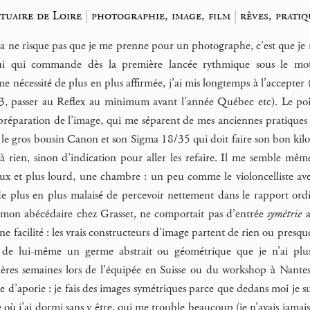
tuaire de Loire
|
photographie, image, film
|
rêves, prati
a ne risque pas que je me prenne pour un photographe, c’est que je ne
 lui qui commande dès la première lancée rythmique sous le mo
écessité de plus en plus affirmée, j’ai mis longtemps à l’accepter (
3, passer au Reflex au minimum avant l’année Québec etc). Le poid
 préparation de l’image, qui me séparent de mes anciennes pratiques
e gros bousin Canon et son Sigma 18/35 qui doit faire son bon kilo et
à rien, sinon d’indication pour aller les refaire. Il me semble m
x et plus lourd, une chambre : un peu comme le violoncelliste avec
t de plus en plus malaisé de percevoir nettement dans le rapport o
 mon abécédaire chez Grasset, ne comportait pas d’entrée
symétrie
a
e facilité : les vrais constructeurs d’image partent de rien ou presque 
 de lui-même un germe abstrait ou géométrique que je n’ai plus 
nières semaines lors de l’équipée en Suisse ou du workshop à Nante
 d’aporie : je fais des images symétriques parce que dedans moi je suis
 où j’ai dormi sans y être, qui me trouble beaucoup (je n’avais jamais 