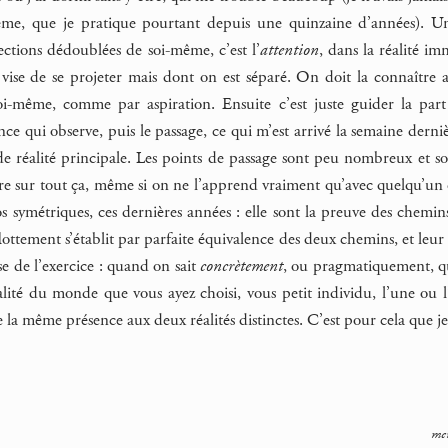
ême, que je pratique pourtant depuis une quinzaine d’années). U
ections dédoublées de soi-même, c’est l’
attention
, dans la réalité i
n vise de se projeter mais dont on est séparé. On doit la connaîtr
soi-même, comme par aspiration. Ensuite c’est juste guider la pa
nce qui observe, puis le passage, ce qui m’est arrivé la semaine derniè
 réalité principale. Les points de passage sont peu nombreux et souv
e sur tout ça, même si on ne l’apprend vraiment qu’avec quelqu’un qu
 symétriques, ces dernières années : elle sont la preuve des chemins 
lottement s’établit par parfaite équivalence des deux chemins, et leur 
se de l’exercice : quand on sait
concrètement
, ou pragmatiquement, que
réalité du monde que vous ayez choisi, vous petit individu, l’une ou
tre la même présence aux deux réalités distinctes. C’est pour cela que 
mer