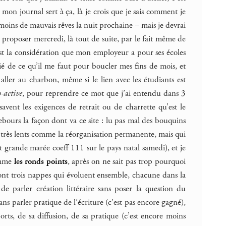
, mon journal sert à ça, là je crois que je sais comment je
moins de mauvais rêves la nuit prochaine – mais je devrai
s proposer mercredi, là tout de suite, par le fait même de
 est la considération que mon employeur a pour ses écoles
ié de ce qu’il me faut pour boucler mes fins de mois, et
ller au charbon, même si le lien avec les étudiants est
-active
, pour reprendre ce mot que j’ai entendu dans 3
avent les exigences de retrait ou de charrette qu’est le
ebours la façon dont va ce site : lu pas mal des bouquins
s très lents comme la réorganisation permanente, mais qui
t grande marée coeff 111 sur le pays natal samedi), et je
comme
les ronds points
, après on ne sait pas trop pourquoi
e sont trois nappes qui évoluent ensemble, chacune dans la
de parler création littéraire sans poser la question du
ns parler pratique de l’écriture (c’est pas encore gagné),
orts, de sa diffusion, de sa pratique (c’est encore moins