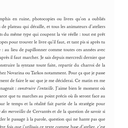
 amphis en ruine, photocopies ou livres qu’on a oubliés
s de plateau qui déraille, et tous les animateurs d’ateliers
s du même type qui coupent la vie réelle : tout est prêt
es pour trouver le livre qu’il faut, et tant pis si après tu
e : au lieu de papillonner comme toutes ces années avec
 après il faut marcher. Je sais depuis mercredi dernier que
struire la syntaxe toute faite, repartir du charroi de la
té, chez Novarina ou Tarkos notamment. Pour ça que je passe
ment de faire le sac que je me déciderai. Ce matin en me
rnageait :
construire l’entaille
. J’aime bien le moment où
 parce que tu marches au point précis où ils seront face au
r le temps et la réalité fait partie de la stratégie pour
 des merveilles
de Cervantès et de la question de savoir si
er le passage à la parole, question qui ne hante pas que
ère fois que j’utilisais ce texte comme base d’atelier, c’est