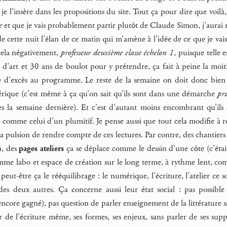
e je l’insère dans les propositions du site. Tout ça pour dire que voilà
e
et que je vais probablement partir plutôt de Claude Simon, j’aurai 
e cette nuit l’élan de ce matin qui m’amène à l’idée de ce que je vai
s cela négativement,
professeur deuxième classe échelon 1
, puisque telle
s d’art et 30 ans de boulot pour y prétendre, ça fait à peine la moit
e d’excès au programme. Le reste de la semaine on doit donc bien a
rique (c’est même à ça qu’on sait qu’ils sont dans une démarche
pro
es la semaine dernière). Et c’est d’autant moins encombrant qu’ils s
 comme celui d’un plumitif. Je pense aussi que tout cela modifie à r
la pulsion de rendre compte de ces lectures. Par contre, des chantier
u, des
pages ateliers
ça se déplace comme le dessin d’une côte (c’étai
comme labo et espace de création sur le long terme, à rythme lent, 
peut-être ça le rééquilibrage : le numérique, l’écriture, l’atelier c
des deux autres. Ça concerne aussi leur état social : pas possible 
ncore gagné), pas question de parler enseignement de la littérature sa
 de l’écriture même, ses formes, ses enjeux, sans parler de ses supp