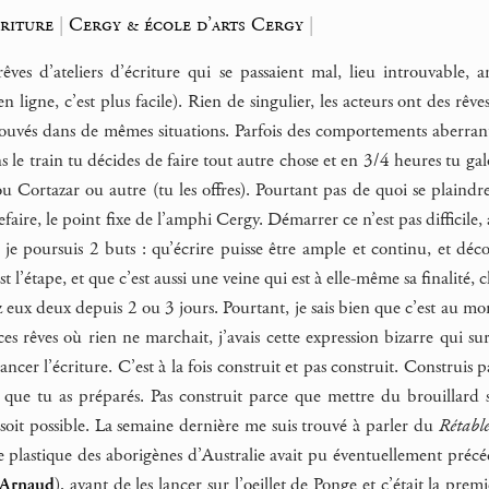
criture
|
Cergy & école d’arts Cergy
|
rêves d’ateliers d’écriture qui se passaient mal, lieu introuvable,
n ligne, c’est plus facile). Rien de singulier, les acteurs ont des rêve
trouvés dans de mêmes situations. Parfois des comportements aberrant
 le train tu décides de faire tout autre chose et en 3/4 heures tu galop
 Cortazar ou autre (tu les offres). Pourtant pas de quoi se plaindr
faire, le point fixe de l’amphi Cergy. Démarrer ce n’est pas difficile,
e poursuis 2 buts : qu’écrire puisse être ample et continu, et décon
’est l’étape, et que c’est aussi une veine qui est à elle-même sa finali
 eux deux depuis 2 ou 3 jours. Pourtant, je sais bien que c’est au mo
 ces rêves où rien ne marchait, j’avais cette expression bizarre qui su
lancer l’écriture. C’est à la fois construit et pas construit. Construis
 que tu as préparés. Pas construit parce que mettre du brouillard su
 soit possible. La semaine dernière me suis trouvé à parler du
Rétable
e plastique des aborigènes d’Australie avait pu éventuellement précéd
Arnaud
), avant de les lancer sur l’oeillet de Ponge et c’était la premi