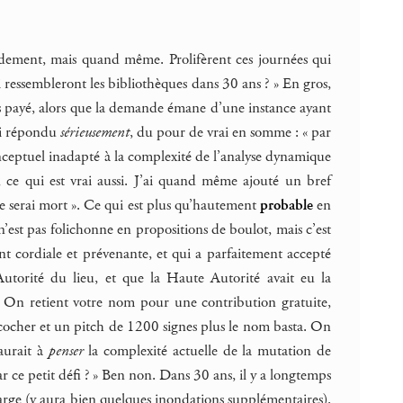
pidement, mais quand même. Prolifèrent ces journées qui
i ressembleront les bibliothèques dans 30 ans ? » En gros,
pas payé, alors que la demande émane d’une instance ayant
’ai répondu
sérieusement
, du pour de vrai en somme : « par
onceptuel inadapté à la complexité de l’analyse dynamique
 ce qui est vrai aussi. J’ai quand même ajouté un bref
e serai mort ». Ce qui est plus qu’hautement
probable
en
 n’est pas folichonne en propositions de boulot, mais c’est
cordiale et prévenante, et qui a parfaitement accepté
utorité du lieu, et que la Haute Autorité avait eu la
. On retient votre nom pour une contribution gratuite,
à cocher et un pitch de 1200 signes plus le nom basta. On
aurait à
penser
la complexité actuelle de la mutation de
par ce petit défi ? » Ben non. Dans 30 ans, il y a longtemps
charge (y aura bien quelques inondations supplémentaires).