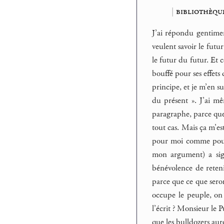
|
bibliothèque
J’ai répondu gentimen
veulent savoir le futu
le futur du futur. Et 
bouffé pour ses effet
principe, et je m’en s
du présent ». J’ai m
paragraphe, parce que
tout cas. Mais ça m’es
pour moi comme pour 
mon argument) a sign
bénévolence de reten
parce que ce que seron
occupe le peuple, on 
l’écrit ? Monsieur le P
que les bulldozers aur