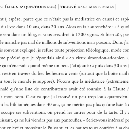
s (lieux & questions sur)
|
trouvé dans mes e-mails
|
t (j’espère, parce que ce n’était pas la médiatrice en cause) et ra
r du livre dans 10 ans, dans 20 ans. Alors on fait surenchère : « à quo
ce sera dans un blog, et vous avez droit à 1200 signes. Et bien sûr, 
s de manche pas mal de millions de subventions mais passons. Donc j
uis souvent expliqué, je refuse toute projection téléologique, mode c
ême précisé que je répondais ainsi « en vieux simondon-adornien »,
 ça m’énervait quand même un peu. J’ai ajouté : « puis dans 30 ans j
t resté en travers du bec les heures à venir (surtout que la boîte mail
tout le monde je suppose). Notons que la médiatrice (extrêmement 
alé qu’une liste de contributeurs avait été soumise à la Haute A
ir mon nom. C’est ça que j’ai trouvé un peu trop louis-quatorzien
t les bibliothèques dans 30 ans, ça ne mérite pas plus qu’une liste 
occupe ses subventions, on prend les autres pour de la tarte. Il y 
uissant, ça ne lui viendra pas aux pantoufles. « Seriez-vous intéressé 
ont enlevé et monsieur le Puissant, et les hautes tours confiées à sa 