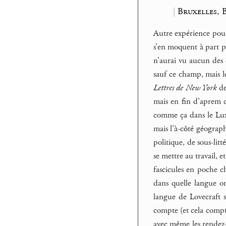
|
Bruxelles, 
Autre expérience pour 
s’en moquent à part po
n’aurai vu aucun des
sauf ce champ, mais les
Lettres de New York
de
mais en fin d’aprem
comme ça dans le Lux
mais l’à-côté géograph
politique, de sous-lit
se mettre au travail, 
fascicules en poche 
dans quelle langue on
langue de Lovecraft 
compte (et cela compte,
avec même les rendez-v