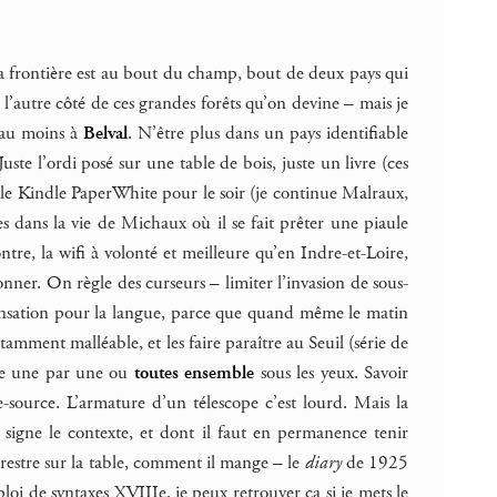
 la frontière est au bout du champ, bout de deux pays qui
 l’autre côté de ces grandes forêts qu’on devine – mais je
 au moins à
Belval
. N’être plus dans un pays identifiable
Juste l’ordi posé sur une table de bois, juste un livre (ces
le Kindle PaperWhite pour le soir (je continue Malraux,
s dans la vie de Michaux où il se fait prêter une piaule
, la wifi à volonté et meilleure qu’en Indre-et-Loire,
onner. On règle des curseurs – limiter l’invasion de sous-
e sensation pour la langue, parce que quand même le matin
tamment malléable, et les faire paraître au Seuil (série de
tre une par une ou
toutes ensemble
sous les yeux. Savoir
e-source. L’armature d’un télescope c’est lourd. Mais la
igne le contexte, et dont il faut en permanence tenir
terrestre sur la table, comment il mange – le
diary
de 1925
loi de syntaxes XVIIIe, je peux retrouver ça si je mets le