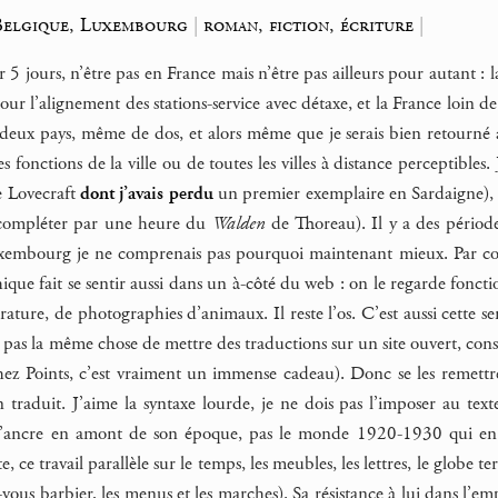
Belgique, Luxembourg
|
roman, fiction, écriture
|
5 jours, n’être pas en France mais n’être pas ailleurs pour autant :
ur l’alignement des stations-service avec détaxe, et la France loin de
 deux pays, même de dos, et alors même que je serais bien retourné
 fonctions de la ville ou de toutes les villes à distance perceptibles. 
 Lovecraft
dont j’avais perdu
un premier exemplaire en Sardaigne), 
 compléter par une heure du
Walden
de Thoreau). Il y a des période
embourg je ne comprenais pas pourquoi maintenant mieux. Par contre
ique fait se sentir aussi dans un à-côté du web : on le regarde foncti
térature, de photographies d’animaux. Il reste l’os. C’est aussi cett
et pas la même chose de mettre des traductions sur un site ouvert, cons
chez Points, c’est vraiment un immense cadeau). Donc se les remet
 traduit. J’aime la syntaxe lourde, je ne dois pas l’imposer au text
s’ancre en amont de son époque, pas le monde 1920-1930 qui en s
 ce travail parallèle sur le temps, les meubles, les lettres, le globe 
ous barbier, les menus et les marches). Sa résistance à lui dans l’emp