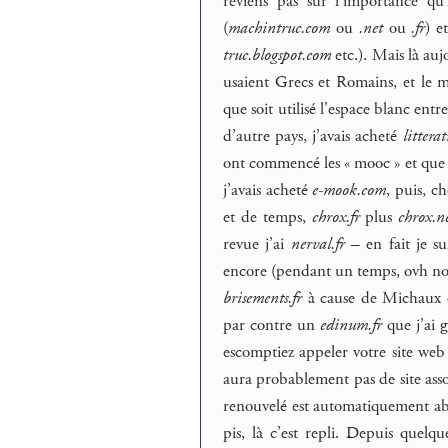
reviens pas sur l’importance 
(
machintruc.com
ou
.net
ou
.fr
) e
truc.blogspot.com
etc.). Mais là au
usaient Grecs et Romains, et le m
que soit utilisé l’espace blanc ent
d’autre pays, j’avais acheté
litterat
ont commencé les « mooc » et que 
j’avais acheté
e-mook.com
, puis, c
et de temps,
chrox.fr
plus
chrox.n
revue j’ai
nerval.fr
– en fait je s
encore (pendant un temps, ovh nou
brisements.fr
à cause de Michaux
par contre un
edinum.fr
que j’ai g
escomptiez appeler votre site we
aura probablement pas de site ass
renouvelé est automatiquement abs
pis, là c’est repli. Depuis quelqu