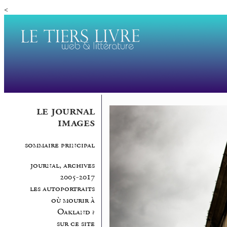
<
le journal
images
sommaire principal
journal, archives
2005-2017
les autoportraits
où mourir à
Oakland ?
sur ce site