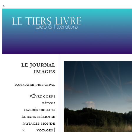
<
le journal
images
sommaire principal
#Évry corps
béton
carrés urbains
écrans mémoire
paysages monde
voyages |