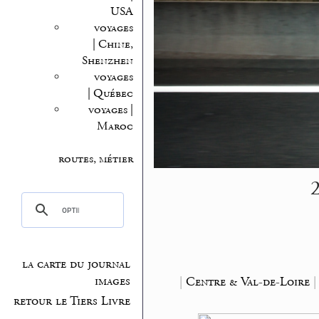
USA
voyages
| Chine,
Shenzhen
voyages
| Québec
voyages |
Maroc
routes, métier
2
la carte du journal
|
Centre & Val-de-Loire
images
retour le Tiers Livre