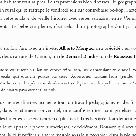
t habitent tout auprès. Leurs professions bien diverses : le géograph
in rural qui se rattrape le vendredi soir sur contrebasse be-bop, l’a
 cette enclave de vieille histoire, avec restes sarrazins, entre Vien
sota. Le bébé qui pleure, c’est celui d’un photographe dont j’ai l
à six fois l’an, avec un invité.
Alberto Manguel
m’a précédé : en voi
 : deux cartons de Chinon, un de
Bernard Baudry
, un de
Rousseau F
etons coururent au lien on estoyt frère Iean, luy demandant en quoy il vo
t ceulx qui estoient portez par terre. Adoncques laissans leurs grande
& achever ceulx qu’il avoit desià meurtryz. Sçavez vo’ de quelz ferremens 
s de nostre pays cernent les noix
aux heures diurnes, accueille tout un travail pédagogique, et des f
, dans le bâtiment conventuel, une confrérie dite "pantagruéliste" s’
s lunettes, et c’était curieux, plus tard dans la soirée, lourdement 
 via leurs appareils photo numériques) : décidément, Ronsard qui accu
ent. Moi je préférais la terre meuble sous le pigeonnier, dans la plein