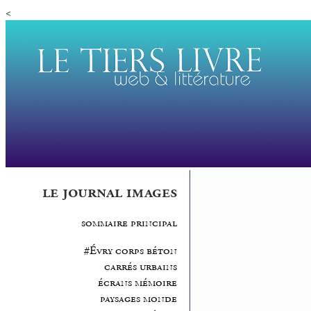
<
le journal images
sommaire principal
#Évry corps béton
carrés urbains
écrans mémoire
paysages monde