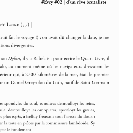
#Evry #02 | d’un rêve brutaliste
et-Loire (37)
|
vait fait le voyage !) : on avait dû changer la date, je me
tions divergentes.
e mon
Dylan
, il y a Rabelais : pour écrire le Quart-Livre, il
-Malo, au moment même où les navigateurs dressaient les
périeur qui, à 2700 kilomètres de la mer, était le premier
par un Daniel Greysolon du Luth, natif de Saint-Germain
les spondyles du coul, es aultres demoulloyt les reins,
le, descroulloyt les omoplates, spaceloyt les greues,
s plus espès, à icelluy freussoit tout l’areste du doux :
er la teste en pièces par la commissure lambdoide. Sy
t par le fondement