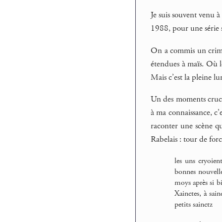
Je suis souvent venu à
1988, pour une série 
On a commis un crime,
étendues à maïs. Où 
Mais c’est la pleine lu
Un des moments crucia
à ma connaissance, c’e
raconter une scène que
Rabelais : tour de for
les uns cryoien
bonnes nouvelle
moys après si bi
Xainctes, à sai
petits sainctz