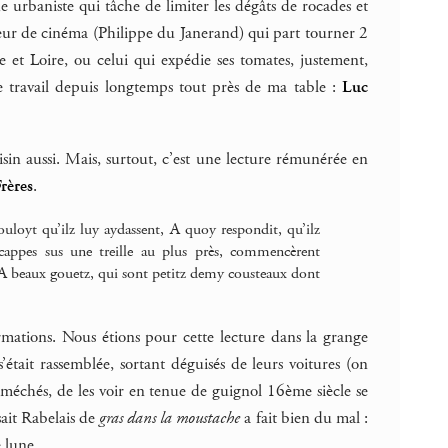
e urbaniste qui tâche de limiter les dégâts de rocades et
cteur de cinéma (Philippe du Janerand) qui part tourner 2
ne et Loire, ou celui qui expédie ses tomates, justement,
e travail depuis longtemps tout près de ma table :
Luc
sin aussi. Mais, surtout, c’est une lecture rémunérée en
rères
.
uloyt qu’ilz luy aydassent, A quoy respondit, qu’ilz
s cappes sus une treille au plus près, commencèrent
? A beaux gouetz, qui sont petitz demy cousteaux dont
ormations. Nous étions pour cette lecture dans la grange
était rassemblée, sortant déguisés de leurs voitures (on
éméchés, de les voir en tenue de guignol 16ème siècle se
sait Rabelais de
gras dans la moustache
a fait bien du mal :
e lune.