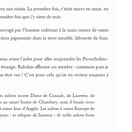
’en suis voisin. La première fois, c’était micro en main, en
emière fois que j’y viens de nuit.
uvragé par l’homme cultivant à la main contre de vastes
e vieux pigeonnier dans la terre meuble, labourée de frais.
a avant l’aube pour aller surprendre les Picrocholins :
s étrange, Rabelais affronte un mystère : comment puis-je
as être vus ? C’est pour cela qu’on en revient toujours à
.
, les aultres nostre Dame de Cunault, de Laurette, de
es au sainct Suaire de Chambery, mais il brusla troys
à sainct Iean d’Angely. Les aultres à sainct Eutrope de
ays : es reliques de Iaurezay : & mille aultres bons