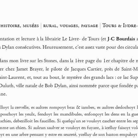
histoire, musées
|
rural, voyages, paysage
|
Tours & Indre-
entation et lecture à la librairie Le Livre- de Tours (et
J-C Bourdais
a
s Dylan consécutives. Heureusement, c’est assez vaste pour des circula
 dans mon livre sur les Stones, dans la 1ère page du 1er chapitre d
ider chez Jamet Brayer, le pilote de Jacques Cartier, près de Saint
int-Laurent, et, tout au bout, le mystère des grands lacs : ce lac Su
 Duluth, ville natale de Bob Dylan, ainsi nommée parce que fondée 
nne.
lloyt la cervelle, es aultres rompoyt bras & iambes, es aultres deslochoyt 
, poschoyt les yeulx, fendoyt les mandibules, enfonçoyt les dens en la gueu
schies, debezilloit les faucilles. Si quelqu’un se vouloyt cascher entre les sep
mme un chien. Si aulcun saulver se vouloyt en fuyant, à icelluy faisoyt vol
yt en une arbre pensant y estre en seureté, ycelluy de son baston empaloy