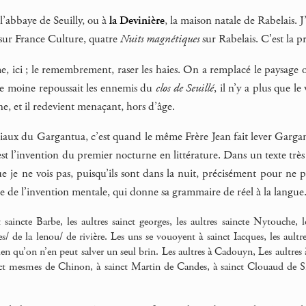
 l’abbaye de Seuilly, ou à
la Devinière
, la maison natale de Rabelais. J
sur France Culture, quatre
Nuits magnétiques
sur Rabelais. C’est la pr
 ici ; le remembrement, raser les haies. On a remplacé le paysage o
le moine repoussait les ennemis du
clos de Seuillé
, il n’y a plus que l
ne, et il redevient menaçant, hors d’âge.
ux du Gargantua, c’est quand le même Frère Jean fait lever Gargantu
st l’invention du premier nocturne en littérature. Dans un texte trè
 je ne vois pas, puisqu’ils sont dans la nuit, précisément pour ne p
ce de l’invention mentale, qui donne sa grammaire de réel à la langue
t saincte Barbe, les aultres sainct georges, les aultres saincte Nytouche
s/ de la lenou/ de rivière. Les uns se vouoyent à sainct Iacques, les aultr
en qu’on n’en peut salver un seul brin. Les aultres à Cadouyn, Les aultres 
nct mesmes de Chinon, à sainct Martin de Candes, à sainct Clouaud de Sin