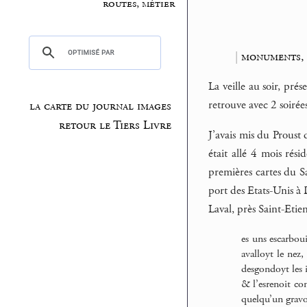
routes, métier
|
monuments, 
La veille au soir, prés
retrouve avec 2 soirée
la carte du journal images
retour le Tiers Livre
J’avais mis du Proust
était allé 4 mois rés
premières cartes du Sa
port des Etats-Unis à
Laval, près Saint-Etie
es uns escarboui
avalloyt le nez
desgondoyt les i
& l’esrenoit co
quelqu’un gravo