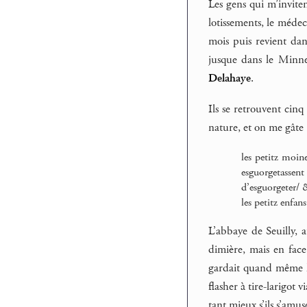
Les gens qui m’inviten
lotissements, le médec
mois puis revient dans
jusque dans le Minne
Delahaye
.
Ils se retrouvent cinq 
nature, et on me gâte
les petitz moin
esguorgetassen
d’esguorgeter/ 
les petitz enfan
L’abbaye de Seuilly, 
dimière, mais en face
gardait quand même le
flasher à tire-larigot
tant mieux s’ils s’amus