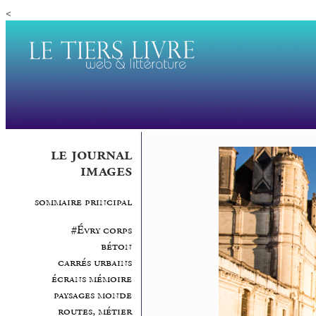
<
le journal
images
sommaire principal
#Évry corps
béton
carrés urbains
écrans mémoire
paysages monde
routes, métier