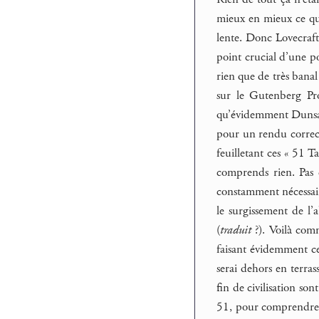
mieux en mieux ce que
lente. Donc Lovecraft
point crucial d’une po
rien que de très banal
sur le Gutenberg Pr
qu’évidemment Dunsany
pour un rendu correct
feuilletant ces « 51 T
comprends rien. Pas 
constamment nécessair
le surgissement de l
(
traduit
?). Voilà comm
faisant évidemment ce q
serai dehors en terras
fin de civilisation son
51, pour comprendre. 