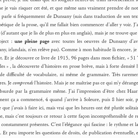
 je vais risquer cet été, et que même sans vraiment prendre de note
 parle si fréquemment de Dunsany (suis dans traduction de son texte d
étique de la prose, qu’il me fallait bien commencer d’aller y voir. 
 (d’autant que je lis de plus en plus en anglais), mais je ne trouve que
oject :
une pleine page
avec toutes les oeuvres de Dunsany d’ava
, irlandais, n’en relève pas). Comme à mon habitude là encore, je 
. Et je découvre ce livre de 1915, 96 pages dans mon fichier, « 51 Ta
ales » , la découverte d’histoires en prose brève, mais à forte densi
de difficulté de vocabulaire, ni même de grammaire. Très raremen
es. Je
comprends
l’histoire. Mais je ne maîtrise pas ce qui m’y dérange,
’absurde par la grammaire même. J’ai l’impression d’être chez Haar
ent ça a commencé, 4 quand j’arrive à Soleure, puis 8 hier soir, p
ue j’avais à faire ici, mais vrai que les heures ont été plutôt solitair
se, mais c’est toujours ce retour à cette façon incompréhensible de reli
t constamment présentes. C’est l’élégance qui fascine : le rythme et la 
Et peu importe les questions de droits, de publication éventuelle, es