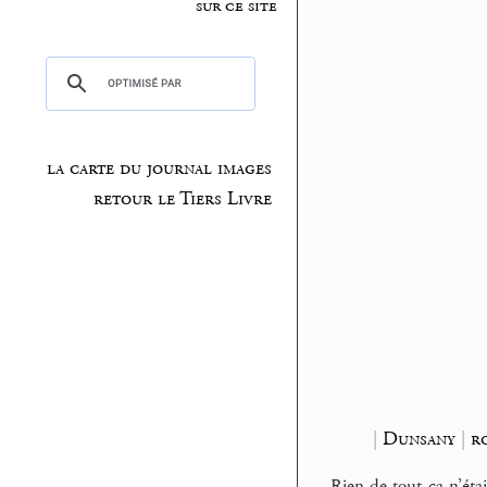
sur ce site
la carte du journal images
retour le Tiers Livre
|
Dunsany
|
r
Rien de tout ça n’étai