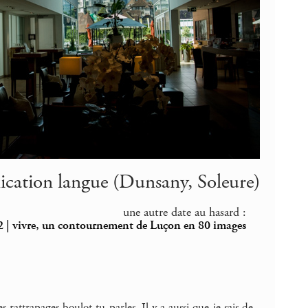
xication langue (Dunsany, Soleure)
une autre date au hasard :
 | vivre, un contournement de Luçon en 80 images
s rattrapages boulot tu parles. Il y a aussi que je sais de