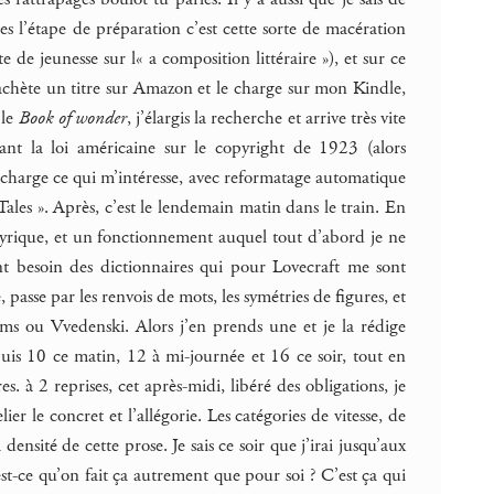
s l’étape de préparation c’est cette sorte de macération
e jeunesse sur l« a composition littéraire »), et sur ce
J’achète un titre sur Amazon et le charge sur mon Kindle,
 le
Book of wonder
, j’élargis la recherche et arrive très vite
nt la loi américaine sur le copyright de 1923 (alors
charge ce qui m’intéresse, avec reformatage automatique
les ». Après, c’est le lendemain matin dans le train. En
té lyrique, et un fonctionnement auquel tout d’abord je ne
t besoin des dictionnaires qui pour Lovecraft me sont
 passe par les renvois de mots, les symétries de figures, et
ms ou Vvedenski. Alors j’en prends une et je la rédige
uis 10 ce matin, 12 à mi-journée et 16 ce soir, tout en
es. à 2 reprises, cet après-midi, libéré des obligations, je
er le concret et l’allégorie. Les catégories de vitesse, de
densité de cette prose. Je sais ce soir que j’irai jusqu’aux
t-ce qu’on fait ça autrement que pour soi ? C’est ça qui