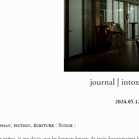
journal | into
2024.05.12
oman, fiction, écriture
|
Suisse
|
t prévu, je me disais que les longues heures de train favoriseraient le