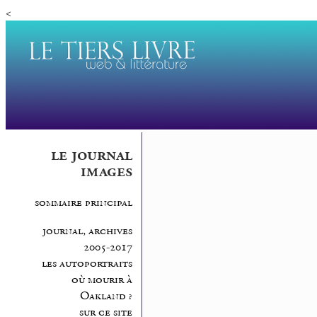
<
le journal
images
sommaire principal
journal, archives
2005-2017
les autoportraits
où mourir à
Oakland ?
sur ce site