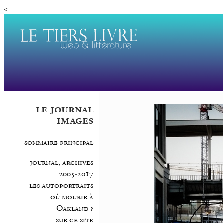
<
le journal
images
sommaire principal
journal, archives
2005-2017
les autoportraits
où mourir à
Oakland ?
sur ce site