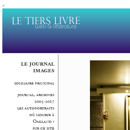
<
le journal
images
sommaire principal
journal, archives
2005-2017
les autoportraits
où mourir à
Oakland ?
sur ce site