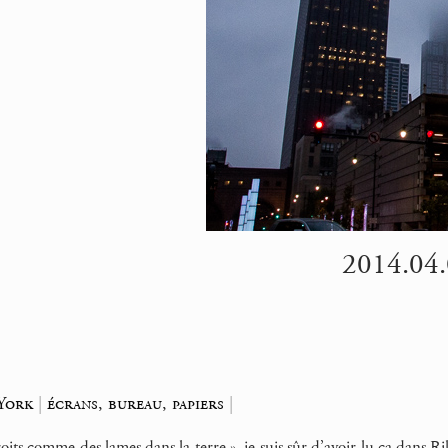
2014.04.
York
|
écrans, bureau, papiers
|
oits comme des lames dans la terre », je suis sûr d’avoir lu ça dans Ri