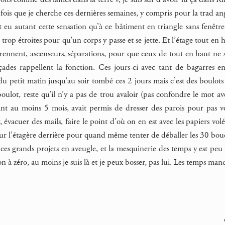
fois que je cherche ces dernières semaines, y compris pour la trad ang
 eu autant cette sensation qu’à ce bâtiment en triangle sans fenêtr
s trop étroites pour qu’un corps y passe et se jette. Et l’étage tout en h
rennent, ascenseurs, séparations, pour que ceux de tout en haut ne s
açades rappellent la fonction. Ces jours-ci avec tant de bagarres 
du petit matin jusqu’au soir tombé ces 2 jours mais c’est des boulot
ulot, reste qu’il n’y a pas de trou avaloir (pas confondre le mot av
 au moins 5 mois, avait permis de dresser des parois pour pas voi
, évacuer des mails, faire le point d’où on en est avec les papiers vo
 sur l’étagère derrière pour quand même tenter de déballer les 30 bouqu
 ces grands projets en aveugle, et la mesquinerie des temps y est peu 
on à zéro, au moins je suis là et je peux bosser, pas lui. Les temps man