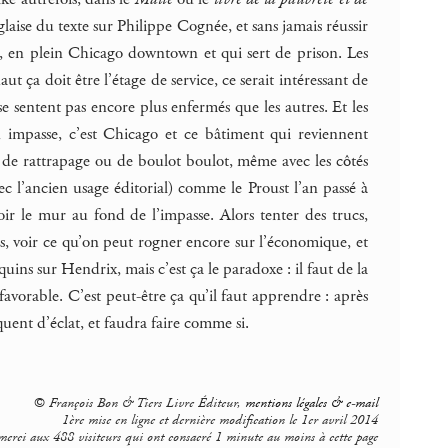
laise du texte sur Philippe Cognée, et sans jamais réussir
e, en plein Chicago downtown et qui sert de prison. Les
aut ça doit être l’étage de service, ce serait intéressant de
e sentent pas encore plus enfermés que les autres. Et les
en impasse, c’est Chicago et ce bâtiment qui reviennent
s de rattrapage ou de boulot boulot, même avec les côtés
ec l’ancien usage éditorial) comme le Proust l’an passé à
r le mur au fond de l’impasse. Alors tenter des trucs,
lés, voir ce qu’on peut rogner encore sur l’économique, et
ins sur Hendrix, mais c’est ça le paradoxe : il faut de la
favorable. C’est peut-être ça qu’il faut apprendre : après
quent d’éclat, et faudra faire comme si.
© François Bon & Tiers Livre Éditeur,
mentions légales & e-mail
1ère mise en ligne et dernière modification le 1er avril 2014
merci aux 488 visiteurs qui ont consacré 1 minute au moins à cette page