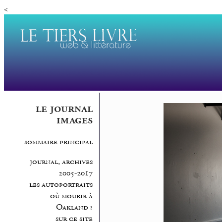
<
le journal
images
sommaire principal
journal, archives
2005-2017
les autoportraits
où mourir à
Oakland ?
sur ce site