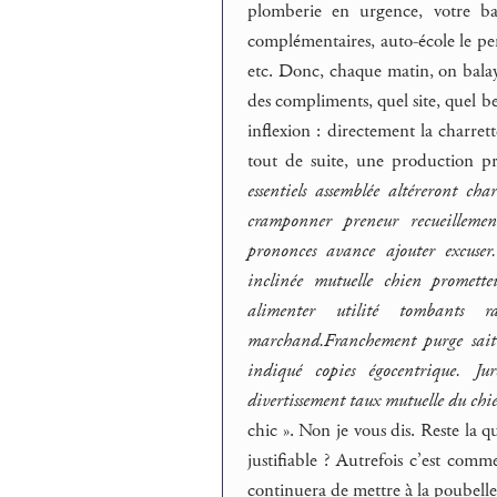
plomberie en urgence, votre ban
complémentaires, auto-école le per
etc. Donc, chaque matin, on balaye
des compliments, quel site, quel be
inflexion : directement la charret
tout de suite, une production p
essentiels assemblée altéreront ch
cramponner preneur recueillemen
prononces avance ajouter excuser.
inclinée mutuelle chien promette
alimenter utilité tombants 
marchand.Franchement purge sait ap
indiqué copies égocentrique. Ju
divertissement taux mutuelle du ch
chic ». Non je vous dis. Reste la 
justifiable ? Autrefois c’est comm
continuera de mettre à la poubelle