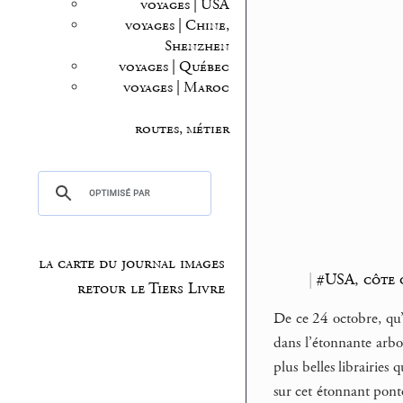
voyages | USA
voyages | Chine,
Shenzhen
voyages | Québec
voyages | Maroc
routes, métier
la carte du journal images
|
#USA, côte 
retour le Tiers Livre
De ce 24 octobre, qu’i
dans l’étonnante arbor
plus belles librairies 
sur cet étonnant pont