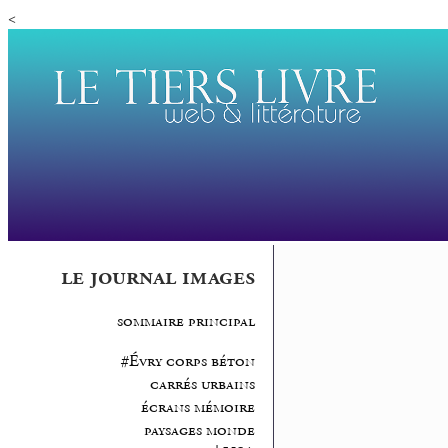
<
le journal images
sommaire principal
#Évry corps béton
carrés urbains
écrans mémoire
paysages monde